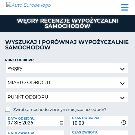
AUTO
WYNAJEM
WYNAJEM
WYPOŻYCZALNIA
PARTNERZY
POMOC
EUROPE
SAMOCHODÓW
SAMOCHODÓW
KAMPERÓW
WĘGRY RECENZJE WYPOŻYCZALNI
WYPOŻYCZALNIA
SAMOCHODÓW
KAMPERÓW
PARTNERZY
WYSZUKAJ I PORÓWNAJ WYPOŻYCZALNIE
IE
SAMOCHODÓW
POMOC
JĄ
MOJE
PUNKT ODBIORU:
KONTO
Zwrot
samochodu
ZARZĄDZANIE
w
REZERWACJĄ
innym
POLSKA
miejscu
niż
odbiór?
Zwrot samochodu w innym miejscu niż odbiór?
PUNKT
CZAS ODBIORU:
ZWROTU:
DATA ODBIORU:
10:00
CZAS ZWROTU:
DATA ZWROTU: