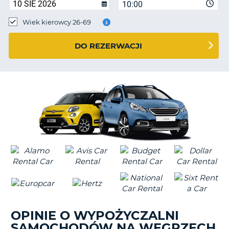
10:00
Wiek kierowcy 26-69
DO REZERWACJI
OPINIE O WYPOŻYCZALNI
SAMOCHODÓW NA WĘGRZECH
D