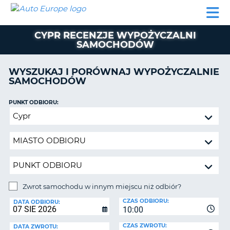
AUTO
WYNAJEM
WYNAJEM
WYPOŻYCZALNIA
PARTNERZY
POMOC
EUROPE
SAMOCHODÓW
SAMOCHODÓW
KAMPERÓW
CYPR RECENZJE WYPOŻYCZALNI
WYPOŻYCZALNIA
SAMOCHODÓW
KAMPERÓW
PARTNERZY
WYSZUKAJ I PORÓWNAJ WYPOŻYCZALNIE
IE
SAMOCHODÓW
POMOC
JĄ
MOJE
PUNKT ODBIORU:
KONTO
Zwrot
samochodu
ZARZĄDZANIE
w
REZERWACJĄ
innym
POLSKA
miejscu
niż
odbiór?
Zwrot samochodu w innym miejscu niż odbiór?
PUNKT
CZAS ODBIORU:
ZWROTU:
DATA ODBIORU:
10:00
CZAS ZWROTU:
DATA ZWROTU: