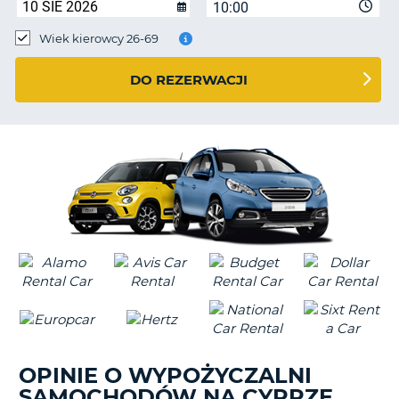
10:00
Wiek kierowcy 26-69
DO REZERWACJI
OPINIE O WYPOŻYCZALNI
SAMOCHODÓW NA CYPRZE
D