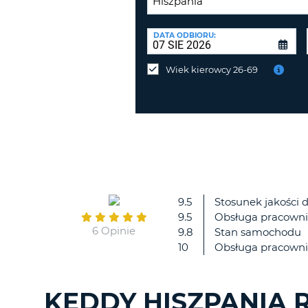
PUNKT
ZWROTU:
DATA ODBIORU:
Zwrot
samochodu
Wiek kierowcy 26-69
w
innym
miejscu
niż
odbiór?
9.5
Stosunek jakości 
9.5
Obsługa pracowni
6 Opinie
9.8
Stan samochodu
10
Obsługa pracowni
KEDDY HISZPANIA