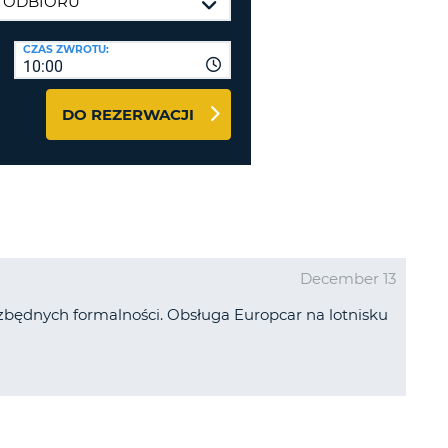
J
ODRÓŻY I PARTNERZY
CZAS ZWROTU:
10:00
GUJ SIĘ TUTAJ
DO REZERWACJI
J
J
December 13
zbędnych formalności. Obsługa Europcar na lotnisku
J