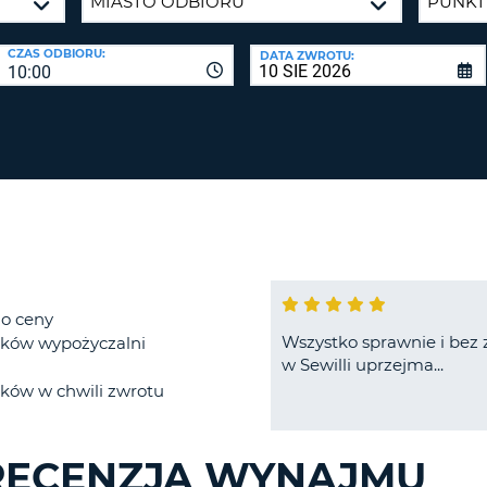
CO
NAJMNIE
BIURA P
CZAS ODBIORU:
DATA ZWROTU:
1
10:00
ZALO
DUŻA
ZRESETUJ
HASŁO
LITERA.
CO
NAJMNIE
CANCEL
JEDNA
MAŁA
LITERA.
CO
NAJMNIE
1
do ceny
Wszystko sprawnie i bez 
CYFRA.
ków wypożyczalni
w Sewilli uprzejma...
CO
ków w chwili zwrotu
NAJMNIE
1
ZNAK.
 RECENZJA WYNAJMU