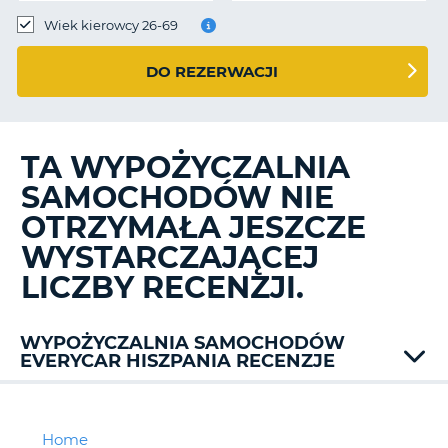
Wiek kierowcy 26-69
DO REZERWACJI
TA WYPOŻYCZALNIA
SAMOCHODÓW NIE
OTRZYMAŁA JESZCZE
WYSTARCZAJĄCEJ
LICZBY RECENZJI.
WYPOŻYCZALNIA SAMOCHODÓW
EVERYCAR HISZPANIA RECENZJE
Alamo
Auto
Menorca
Home
D