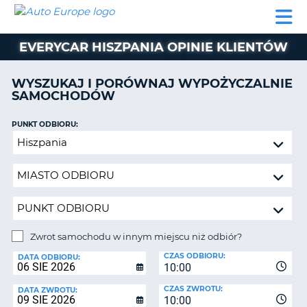
AUTO
WYNAJEM
WYNAJEM
WYPOŻYCZALNIA
PARTNERZY
POMOC
EUROPE
SAMOCHODÓW
SAMOCHODÓW
KAMPERÓW
EVERYCAR HISZPANIA OPINIE KLIENTÓW
WYPOŻYCZALNIA
KAMPERÓW
WYSZUKAJ I PORÓWNAJ WYPOŻYCZALNIE
PARTNERZY
SAMOCHODÓW
IE
POMOC
JĄ
PUNKT ODBIORU:
MOJE
Zwrot
KONTO
samochodu
ZARZĄDZANIE
w
REZERWACJĄ
innym
miejscu
POLSKA
niż
odbiór?
Zwrot samochodu w innym miejscu niż odbiór?
PUNKT
CZAS ODBIORU:
ZWROTU:
DATA ODBIORU:
10:00
CZAS ZWROTU:
DATA ZWROTU:
10:00