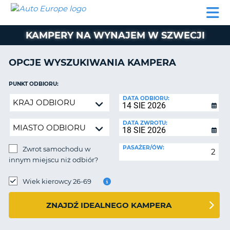
AUTO
WYNAJEM
WYNAJEM
WYPOŻYCZALNIA
PARTNERZY
POMOC
EUROPE
SAMOCHODÓW
SAMOCHODÓW
KAMPERÓW
KAMPERY NA WYNAJEM W SZWECJI
WYPOŻYCZALNIA
KAMPERÓW
OPCJE WYSZUKIWANIA KAMPERA
PARTNERZY
IE
POMOC
PUNKT ODBIORU:
JĄ
Zwrot
DATA ODBIORU:
MOJE
samochodu
KONTO
w
DATA ZWROTU:
ZARZĄDZANIE
innym
REZERWACJĄ
miejscu
PASAŻER/ÓW:
Zwrot samochodu w
niż
POLSKA
innym miejscu niż odbiór?
odbiór?
PUNKT
ZWROTU:
Wiek kierowcy 26-69
ZNAJDŹ IDEALNEGO KAMPERA