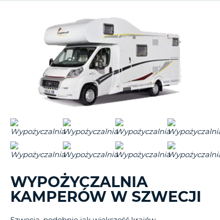
WYPOŻYCZALNIA
KAMPERÓW W SZWECJI
D
Szwecja, podobnie jak większość krajów