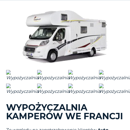
WYPOŻYCZALNIA
KAMPERÓW WE FRANCJI
D
Ze względu na zapotrzebowanie klientów
Auto