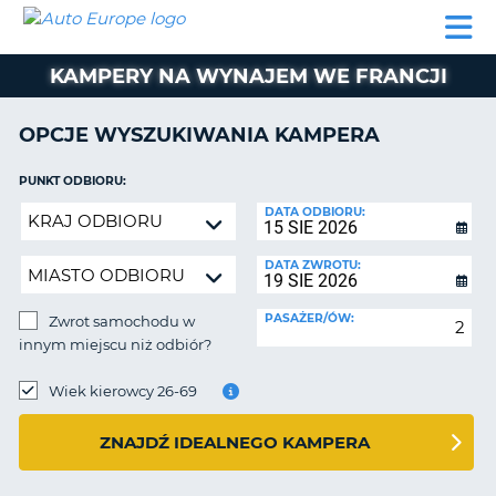
AUTO
WYNAJEM
WYNAJEM
WYPOŻYCZALNIA
PARTNERZY
POMOC
EUROPE
SAMOCHODÓW
SAMOCHODÓW
KAMPERÓW
KAMPERY NA WYNAJEM WE FRANCJI
WYPOŻYCZALNIA
KAMPERÓW
OPCJE WYSZUKIWANIA KAMPERA
PARTNERZY
IE
POMOC
PUNKT ODBIORU:
JĄ
Zwrot
DATA ODBIORU:
MOJE
samochodu
KONTO
w
DATA ZWROTU:
ZARZĄDZANIE
innym
REZERWACJĄ
miejscu
PASAŻER/ÓW:
Zwrot samochodu w
niż
POLSKA
innym miejscu niż odbiór?
odbiór?
PUNKT
ZWROTU:
Wiek kierowcy 26-69
ZNAJDŹ IDEALNEGO KAMPERA