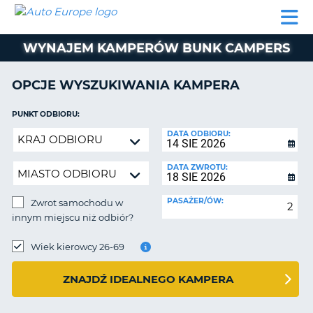
AUTO
WYNAJEM
WYNAJEM
WYPOŻYCZALNIA
PARTNERZY
POMOC
EUROPE
SAMOCHODÓW
SAMOCHODÓW
KAMPERÓW
WYNAJEM KAMPERÓW BUNK CAMPERS
WYPOŻYCZALNIA
KAMPERÓW
OPCJE WYSZUKIWANIA KAMPERA
PARTNERZY
IE
POMOC
PUNKT ODBIORU:
JĄ
Zwrot
DATA ODBIORU:
MOJE
samochodu
KONTO
w
DATA ZWROTU:
ZARZĄDZANIE
innym
REZERWACJĄ
miejscu
PASAŻER/ÓW:
Zwrot samochodu w
niż
POLSKA
innym miejscu niż odbiór?
odbiór?
PUNKT
ZWROTU:
Wiek kierowcy 26-69
ZNAJDŹ IDEALNEGO KAMPERA