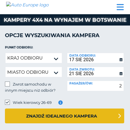
AUTO
WYNAJEM
WYNAJEM
WYPOŻYCZALNIA
PARTNERZY
POMOC
EUROPE
SAMOCHODÓW
SAMOCHODÓW
KAMPERÓW
KAMPERY 4X4 NA WYNAJEM W BOTSWANIE
WYPOŻYCZALNIA
KAMPERÓW
OPCJE WYSZUKIWANIA KAMPERA
PARTNERZY
IE
POMOC
PUNKT ODBIORU:
JĄ
Zwrot
DATA ODBIORU:
MOJE
samochodu
KONTO
w
DATA ZWROTU:
ZARZĄDZANIE
innym
REZERWACJĄ
miejscu
PASAŻER/ÓW:
Zwrot samochodu w
niż
POLSKA
innym miejscu niż odbiór?
odbiór?
PUNKT
ZWROTU:
Wiek kierowcy 26-69
ZNAJDŹ IDEALNEGO KAMPERA