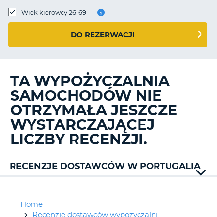
Wiek kierowcy 26-69
DO REZERWACJI
TA WYPOŻYCZALNIA
SAMOCHODÓW NIE
OTRZYMAŁA JESZCZE
WYSTARCZAJĄCEJ
LICZBY RECENZJI.
RECENZJE DOSTAWCÓW W PORTUGALIA
Alamo
AT
Faialense
Home
Avis
Recenzje dostawców wypożyczalni
D