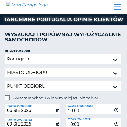
AUTO
WYNAJEM
WYNAJEM
WYPOŻYCZALNIA
PARTNERZY
POMOC
EUROPE
SAMOCHODÓW
SAMOCHODÓW
KAMPERÓW
TANGERINE PORTUGALIA OPINIE KLIENTÓW
WYPOŻYCZALNIA
KAMPERÓW
WYSZUKAJ I PORÓWNAJ WYPOŻYCZALNIE
PARTNERZY
SAMOCHODÓW
IE
POMOC
JĄ
PUNKT ODBIORU:
MOJE
Zwrot
KONTO
samochodu
ZARZĄDZANIE
w
REZERWACJĄ
innym
miejscu
POLSKA
niż
odbiór?
Zwrot samochodu w innym miejscu niż odbiór?
PUNKT
CZAS ODBIORU:
ZWROTU:
DATA ODBIORU:
10:00
CZAS ZWROTU:
DATA ZWROTU:
10:00