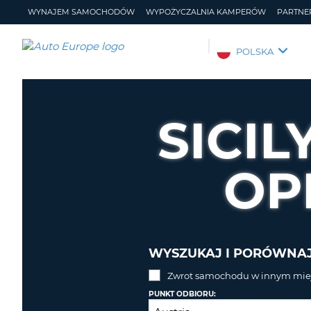
WYNAJEM SAMOCHODÓW
WYPOŻYCZALNIA KAMPERÓW
PARTNE
AUTO
POLSKA
EUROPE
WYNAJEM
SAMOCHODÓW
SICIL
WYPOŻYCZALNIA
KAMPERÓW
OP
PARTNERZY
POMOC
MOJE
ZARZĄDZANIE
KONTO
REZERWACJĄ
POLSKA
WYSZUKAJ I PORÓWNA
Zwrot samochodu w innym miej
PUNKT ODBIORU: