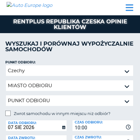
AUTO
WYNAJEM
WYNAJEM
WYPOŻYCZALNIA
PARTNERZY
POMOC
EUROPE
SAMOCHODÓW
SAMOCHODÓW
KAMPERÓW
RENTPLUS REPUBLIKA CZESKA OPINIE
WYPOŻYCZALNIA
KLIENTÓW
KAMPERÓW
PARTNERZY
WYSZUKAJ I PORÓWNAJ WYPOŻYCZALNIE
IE
SAMOCHODÓW
POMOC
JĄ
MOJE
PUNKT ODBIORU:
KONTO
Zwrot
samochodu
ZARZĄDZANIE
w
REZERWACJĄ
innym
POLSKA
miejscu
niż
odbiór?
Zwrot samochodu w innym miejscu niż odbiór?
PUNKT
CZAS ODBIORU:
ZWROTU:
DATA ODBIORU:
10:00
CZAS ZWROTU:
DATA ZWROTU: