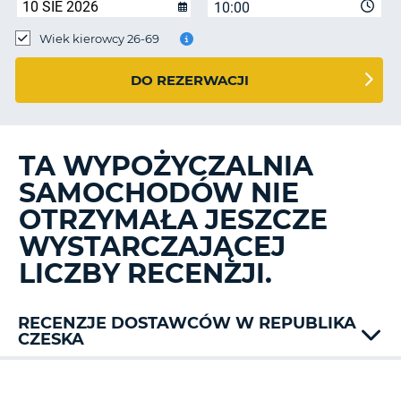
10:00
Wiek kierowcy 26-69
DO REZERWACJI
TA WYPOŻYCZALNIA
SAMOCHODÓW NIE
OTRZYMAŁA JESZCZE
WYSTARCZAJĄCEJ
LICZBY RECENZJI.
RECENZJE DOSTAWCÓW W REPUBLIKA
CZESKA
Budget
Firefly
D