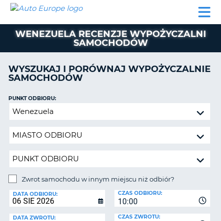
AUTO
WYNAJEM
WYNAJEM
WYPOŻYCZALNIA
PARTNERZY
POMOC
EUROPE
SAMOCHODÓW
SAMOCHODÓW
KAMPERÓW
WENEZUELA RECENZJE WYPOŻYCZALNI
WYPOŻYCZALNIA
SAMOCHODÓW
KAMPERÓW
PARTNERZY
WYSZUKAJ I PORÓWNAJ WYPOŻYCZALNIE
IE
SAMOCHODÓW
POMOC
JĄ
MOJE
PUNKT ODBIORU:
KONTO
Zwrot
samochodu
ZARZĄDZANIE
w
REZERWACJĄ
innym
POLSKA
miejscu
niż
odbiór?
Zwrot samochodu w innym miejscu niż odbiór?
PUNKT
CZAS ODBIORU:
ZWROTU:
DATA ODBIORU:
10:00
CZAS ZWROTU:
DATA ZWROTU: