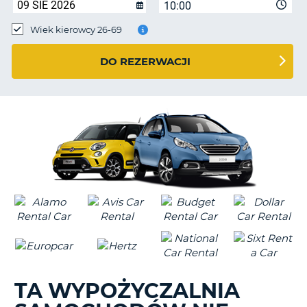
10:00
Wiek kierowcy 26-69
DO REZERWACJI
TA WYPOŻYCZALNIA
D