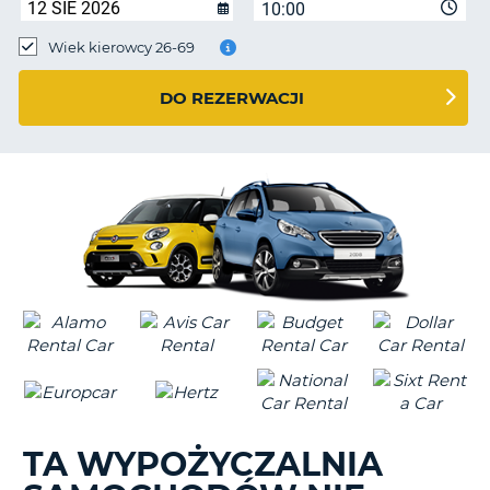
10:00
Wiek kierowcy 26-69
DO REZERWACJI
TA WYPOŻYCZALNIA
D