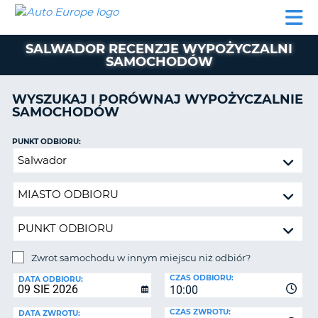
AUTO
WYNAJEM
WYNAJEM
WYPOŻYCZALNIA
PARTNERZY
POMOC
EUROPE
SAMOCHODÓW
SAMOCHODÓW
KAMPERÓW
SALWADOR RECENZJE WYPOŻYCZALNI
WYPOŻYCZALNIA
SAMOCHODÓW
KAMPERÓW
PARTNERZY
WYSZUKAJ I PORÓWNAJ WYPOŻYCZALNIE
IE
SAMOCHODÓW
POMOC
JĄ
MOJE
PUNKT ODBIORU:
KONTO
Zwrot
samochodu
ZARZĄDZANIE
w
REZERWACJĄ
innym
POLSKA
miejscu
niż
odbiór?
Zwrot samochodu w innym miejscu niż odbiór?
PUNKT
CZAS ODBIORU:
ZWROTU:
DATA ODBIORU:
10:00
CZAS ZWROTU:
DATA ZWROTU: