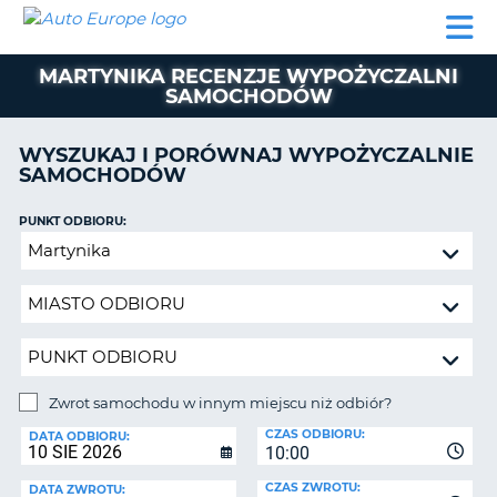
AUTO
WYNAJEM
WYNAJEM
WYPOŻYCZALNIA
PARTNERZY
POMOC
EUROPE
SAMOCHODÓW
SAMOCHODÓW
KAMPERÓW
MARTYNIKA RECENZJE WYPOŻYCZALNI
WYPOŻYCZALNIA
SAMOCHODÓW
KAMPERÓW
PARTNERZY
WYSZUKAJ I PORÓWNAJ WYPOŻYCZALNIE
IE
SAMOCHODÓW
POMOC
JĄ
MOJE
PUNKT ODBIORU:
KONTO
Zwrot
samochodu
ZARZĄDZANIE
w
REZERWACJĄ
innym
POLSKA
miejscu
niż
odbiór?
Zwrot samochodu w innym miejscu niż odbiór?
PUNKT
CZAS ODBIORU:
ZWROTU:
DATA ODBIORU:
10:00
CZAS ZWROTU:
DATA ZWROTU: