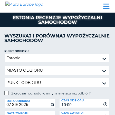
AUTO
WYNAJEM
WYNAJEM
WYPOŻYCZALNIA
PARTNERZY
POMOC
EUROPE
SAMOCHODÓW
SAMOCHODÓW
KAMPERÓW
ESTONIA RECENZJE WYPOŻYCZALNI
WYPOŻYCZALNIA
SAMOCHODÓW
KAMPERÓW
PARTNERZY
WYSZUKAJ I PORÓWNAJ WYPOŻYCZALNIE
IE
SAMOCHODÓW
POMOC
JĄ
MOJE
PUNKT ODBIORU:
KONTO
Zwrot
samochodu
ZARZĄDZANIE
w
REZERWACJĄ
innym
POLSKA
miejscu
niż
odbiór?
Zwrot samochodu w innym miejscu niż odbiór?
PUNKT
CZAS ODBIORU:
ZWROTU:
DATA ODBIORU:
10:00
CZAS ZWROTU:
DATA ZWROTU: