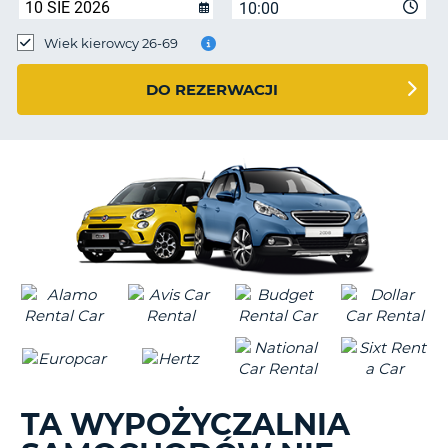
10:00
Wiek kierowcy 26-69
DO REZERWACJI
TA WYPOŻYCZALNIA
D