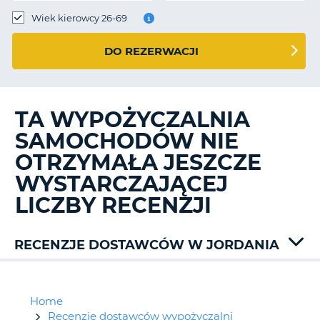
Wiek kierowcy 26-69
DO REZERWACJI
TA WYPOŻYCZALNIA
SAMOCHODÓW NIE
OTRZYMAŁA JESZCZE
WYSTARCZAJĄCEJ
LICZBY RECENZJI
RECENZJE DOSTAWCÓW W JORDANIA
Dollar
Easy
Green
Home
Motion
Recenzje dostawców wypożyczalni
D