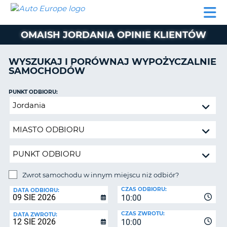
AUTO
WYNAJEM
WYNAJEM
WYPOŻYCZALNIA
PARTNERZY
POMOC
EUROPE
SAMOCHODÓW
SAMOCHODÓW
KAMPERÓW
OMAISH JORDANIA OPINIE KLIENTÓW
WYPOŻYCZALNIA
KAMPERÓW
WYSZUKAJ I PORÓWNAJ WYPOŻYCZALNIE
PARTNERZY
SAMOCHODÓW
IE
POMOC
JĄ
PUNKT ODBIORU:
MOJE
Zwrot
KONTO
samochodu
ZARZĄDZANIE
w
REZERWACJĄ
innym
miejscu
POLSKA
niż
odbiór?
Zwrot samochodu w innym miejscu niż odbiór?
PUNKT
CZAS ODBIORU:
ZWROTU:
DATA ODBIORU:
10:00
CZAS ZWROTU:
DATA ZWROTU:
10:00