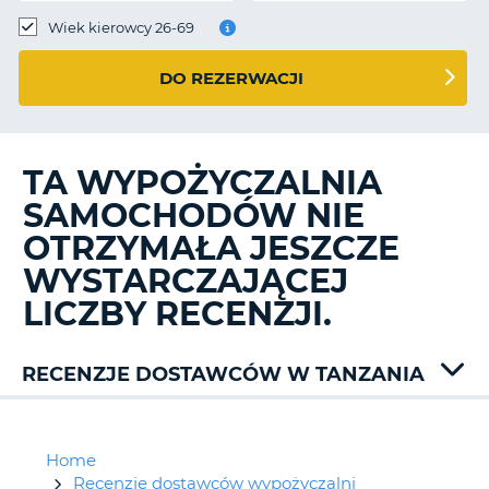
Wiek kierowcy 26-69
DO REZERWACJI
TA WYPOŻYCZALNIA
SAMOCHODÓW NIE
OTRZYMAŁA JESZCZE
WYSTARCZAJĄCEJ
LICZBY RECENZJI.
RECENZJE DOSTAWCÓW W TANZANIA
Home
Recenzje dostawców wypożyczalni
D