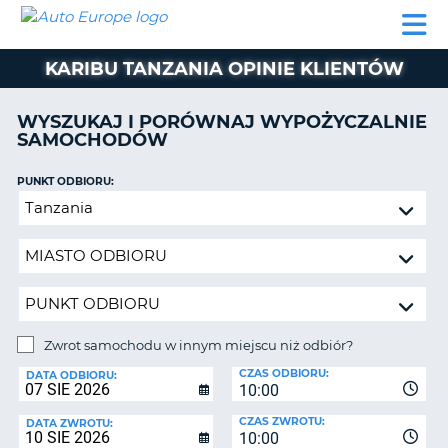
AUTO
WYNAJEM
WYNAJEM
WYPOŻYCZALNIA
PARTNERZY
POMOC
EUROPE
SAMOCHODÓW
SAMOCHODÓW
KAMPERÓW
KARIBU TANZANIA OPINIE KLIENTÓW
WYPOŻYCZALNIA
KAMPERÓW
WYSZUKAJ I PORÓWNAJ WYPOŻYCZALNIE
PARTNERZY
SAMOCHODÓW
IE
POMOC
JĄ
PUNKT ODBIORU:
MOJE
Zwrot
KONTO
samochodu
ZARZĄDZANIE
w
REZERWACJĄ
innym
miejscu
POLSKA
niż
odbiór?
Zwrot samochodu w innym miejscu niż odbiór?
PUNKT
CZAS ODBIORU:
ZWROTU:
DATA ODBIORU:
10:00
CZAS ZWROTU:
DATA ZWROTU:
10:00