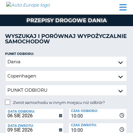
AUTO
WYNAJEM
WYNAJEM
WYPOŻYCZALNIA
PARTNERZY
POMOC
EUROPE
SAMOCHODÓW
SAMOCHODÓW
KAMPERÓW
PRZEPISY DROGOWE DANIA
WYPOŻYCZALNIA
KAMPERÓW
WYSZUKAJ I PORÓWNAJ WYPOŻYCZALNIE
PARTNERZY
SAMOCHODÓW
IE
POMOC
JĄ
PUNKT ODBIORU:
MOJE
Zwrot
KONTO
samochodu
ZARZĄDZANIE
w
REZERWACJĄ
innym
miejscu
POLSKA
niż
odbiór?
Zwrot samochodu w innym miejscu niż odbiór?
PUNKT
CZAS ODBIORU:
ZWROTU:
DATA ODBIORU:
10:00
CZAS ZWROTU:
DATA ZWROTU:
10:00