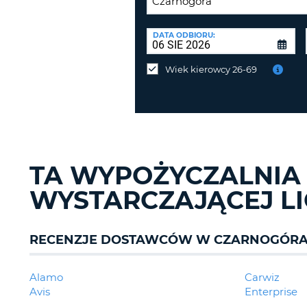
PUNKT
ZWROTU:
DATA ODBIORU:
Zwrot
samochodu
Wiek kierowcy 26-69
w
innym
miejscu
niż
odbiór?
TA WYPOŻYCZALNIA
WYSTARCZAJĄCEJ LI
RECENZJE DOSTAWCÓW W CZARNOGÓR
Alamo
Carwiz
Avis
Enterprise