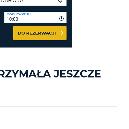
J
ODRÓŻY I PARTNERZY
CZAS ZWROTU:
10:00
GUJ SIĘ TUTAJ
DO REZERWACJI
J
RZYMAŁA JESZCZE
J
J