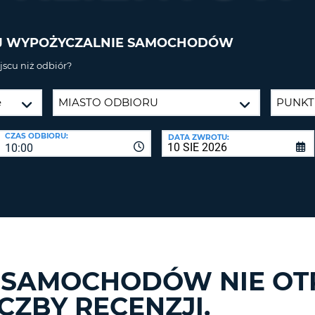
CO
NAJMNIE
BIURA P
J WYPOŻYCZALNIE SAMOCHODÓW
1
ZALO
DUŻA
ZRESETUJ
scu niż odbiór?
HASŁO
LITERA.
CO
NAJMNIE
CANCEL
JEDNA
CZAS ODBIORU:
DATA ZWROTU:
MAŁA
10:00
LITERA.
CO
NAJMNIE
1
CYFRA.
CO
NAJMNIE
1
 SAMOCHODÓW NIE OT
ZNAK.
CZBY RECENZJI.