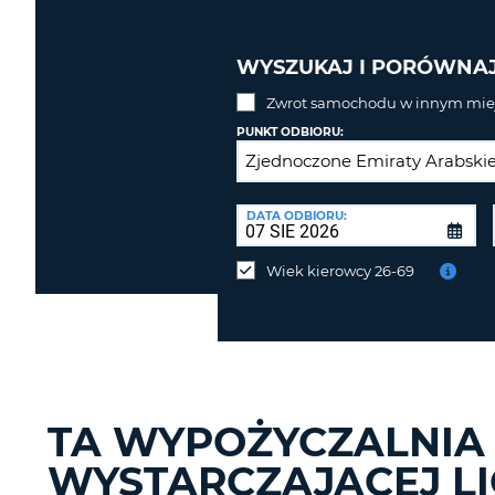
WYSZUKAJ I PORÓWNA
Zwrot samochodu w innym miej
PUNKT ODBIORU:
PUNKT
ZWROTU:
DATA ODBIORU:
Zwrot
samochodu
Wiek kierowcy 26-69
w
innym
miejscu
niż
odbiór?
TA WYPOŻYCZALNIA
WYSTARCZAJĄCEJ LI