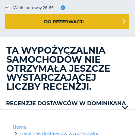
Wiek kierowcy 26-69
DO REZERWACJI
TA WYPOŻYCZALNIA
SAMOCHODÓW NIE
OTRZYMAŁA JESZCZE
WYSTARCZAJĄCEJ
LICZBY RECENZJI.
RECENZJE DOSTAWCÓW W DOMINIKANA
Alamo
Avis
Flexways
Home
Goldcar
Recenzje dostawców wypożyczalni
D