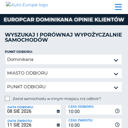
AUTO
WYNAJEM
WYNAJEM
WYPOŻYCZALNIA
PARTNERZY
POMOC
EUROPE
SAMOCHODÓW
SAMOCHODÓW
KAMPERÓW
EUROPCAR DOMINIKANA OPINIE KLIENTÓW
WYPOŻYCZALNIA
KAMPERÓW
WYSZUKAJ I PORÓWNAJ WYPOŻYCZALNIE
PARTNERZY
SAMOCHODÓW
IE
POMOC
JĄ
PUNKT ODBIORU:
MOJE
Zwrot
KONTO
samochodu
ZARZĄDZANIE
w
REZERWACJĄ
innym
miejscu
POLSKA
niż
odbiór?
Zwrot samochodu w innym miejscu niż odbiór?
PUNKT
CZAS ODBIORU:
ZWROTU:
DATA ODBIORU:
10:00
CZAS ZWROTU:
DATA ZWROTU:
10:00