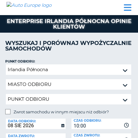
AUTO
WYNAJEM
WYNAJEM
WYPOŻYCZALNIA
PARTNERZY
POMOC
EUROPE
SAMOCHODÓW
SAMOCHODÓW
KAMPERÓW
ENTERPRISE IRLANDIA PÓŁNOCNA OPINIE
WYPOŻYCZALNIA
KLIENTÓW
KAMPERÓW
PARTNERZY
WYSZUKAJ I PORÓWNAJ WYPOŻYCZALNIE
IE
SAMOCHODÓW
POMOC
JĄ
MOJE
PUNKT ODBIORU:
KONTO
Zwrot
samochodu
ZARZĄDZANIE
w
REZERWACJĄ
innym
POLSKA
miejscu
niż
odbiór?
Zwrot samochodu w innym miejscu niż odbiór?
PUNKT
CZAS ODBIORU:
ZWROTU:
DATA ODBIORU:
10:00
CZAS ZWROTU:
DATA ZWROTU: