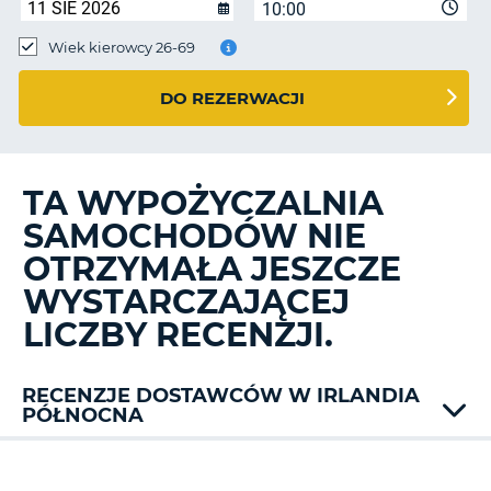
10:00
Wiek kierowcy 26-69
DO REZERWACJI
TA WYPOŻYCZALNIA
SAMOCHODÓW NIE
OTRZYMAŁA JESZCZE
WYSTARCZAJĄCEJ
LICZBY RECENZJI.
RECENZJE DOSTAWCÓW W IRLANDIA
PÓŁNOCNA
Alamo
Dollar
D