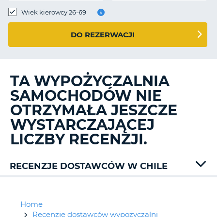
Wiek kierowcy 26-69
DO REZERWACJI
TA WYPOŻYCZALNIA
SAMOCHODÓW NIE
OTRZYMAŁA JESZCZE
WYSTARCZAJĄCEJ
LICZBY RECENZJI.
RECENZJE DOSTAWCÓW W CHILE
Avis
Chileanrac
Europcar
Home
Gamarent
Recenzje dostawców wypożyczalni
D