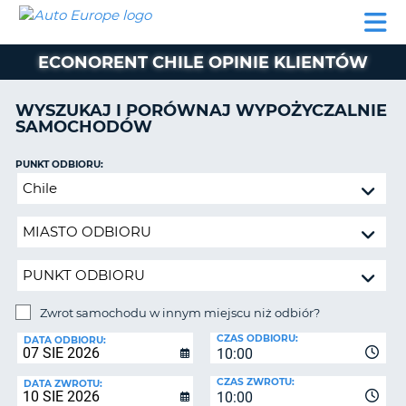
AUTO
WYNAJEM
WYNAJEM
WYPOŻYCZALNIA
PARTNERZY
POMOC
EUROPE
SAMOCHODÓW
SAMOCHODÓW
KAMPERÓW
ECONORENT CHILE OPINIE KLIENTÓW
WYPOŻYCZALNIA
KAMPERÓW
WYSZUKAJ I PORÓWNAJ WYPOŻYCZALNIE
PARTNERZY
SAMOCHODÓW
IE
POMOC
JĄ
PUNKT ODBIORU:
MOJE
Zwrot
KONTO
samochodu
ZARZĄDZANIE
w
REZERWACJĄ
innym
miejscu
POLSKA
niż
odbiór?
Zwrot samochodu w innym miejscu niż odbiór?
PUNKT
CZAS ODBIORU:
ZWROTU:
DATA ODBIORU:
10:00
CZAS ZWROTU:
DATA ZWROTU:
10:00