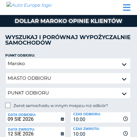
AUTO
WYNAJEM
WYNAJEM
WYPOŻYCZALNIA
PARTNERZY
POMOC
EUROPE
SAMOCHODÓW
SAMOCHODÓW
KAMPERÓW
DOLLAR MAROKO OPINIE KLIENTÓW
WYPOŻYCZALNIA
KAMPERÓW
WYSZUKAJ I PORÓWNAJ WYPOŻYCZALNIE
PARTNERZY
SAMOCHODÓW
IE
POMOC
JĄ
PUNKT ODBIORU:
MOJE
Zwrot
KONTO
samochodu
ZARZĄDZANIE
w
REZERWACJĄ
innym
miejscu
POLSKA
niż
odbiór?
Zwrot samochodu w innym miejscu niż odbiór?
PUNKT
CZAS ODBIORU:
ZWROTU:
DATA ODBIORU:
10:00
CZAS ZWROTU:
DATA ZWROTU:
10:00