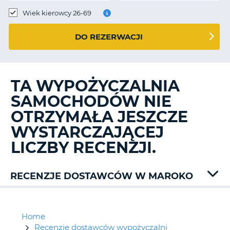
Wiek kierowcy 26-69
DO REZERWACJI
TA WYPOŻYCZALNIA
SAMOCHODÓW NIE
OTRZYMAŁA JESZCZE
WYSTARCZAJĄCEJ
LICZBY RECENZJI.
RECENZJE DOSTAWCÓW W MAROKO
Auto
Union
Dirent
Home
Europcar
Recenzje dostawców wypożyczalni
D