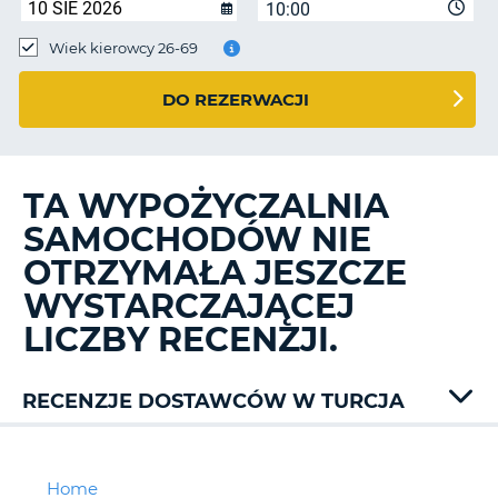
10:00
Wiek kierowcy 26-69
DO REZERWACJI
TA WYPOŻYCZALNIA
SAMOCHODÓW NIE
OTRZYMAŁA JESZCZE
WYSTARCZAJĄCEJ
LICZBY RECENZJI.
RECENZJE DOSTAWCÓW W TURCJA
Alamo
Auto
Union
Home
D