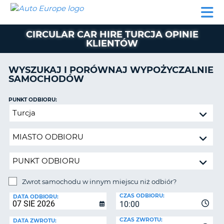
AUTO
WYNAJEM
WYNAJEM
WYPOŻYCZALNIA
PARTNERZY
POMOC
EUROPE
SAMOCHODÓW
SAMOCHODÓW
KAMPERÓW
CIRCULAR CAR HIRE TURCJA OPINIE
WYPOŻYCZALNIA
KLIENTÓW
KAMPERÓW
PARTNERZY
WYSZUKAJ I PORÓWNAJ WYPOŻYCZALNIE
IE
SAMOCHODÓW
POMOC
JĄ
MOJE
PUNKT ODBIORU:
KONTO
Zwrot
samochodu
ZARZĄDZANIE
w
REZERWACJĄ
innym
POLSKA
miejscu
niż
odbiór?
Zwrot samochodu w innym miejscu niż odbiór?
PUNKT
CZAS ODBIORU:
ZWROTU:
DATA ODBIORU:
10:00
CZAS ZWROTU:
DATA ZWROTU: