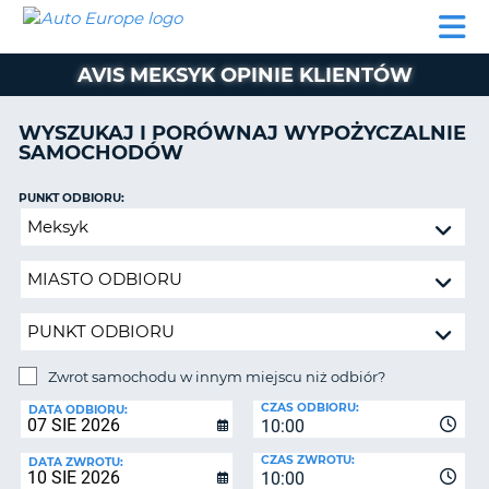
AUTO
WYNAJEM
WYNAJEM
WYPOŻYCZALNIA
PARTNERZY
POMOC
EUROPE
SAMOCHODÓW
SAMOCHODÓW
KAMPERÓW
AVIS MEKSYK OPINIE KLIENTÓW
WYPOŻYCZALNIA
KAMPERÓW
WYSZUKAJ I PORÓWNAJ WYPOŻYCZALNIE
PARTNERZY
SAMOCHODÓW
IE
POMOC
JĄ
PUNKT ODBIORU:
MOJE
Zwrot
KONTO
samochodu
ZARZĄDZANIE
w
REZERWACJĄ
innym
miejscu
POLSKA
niż
odbiór?
Zwrot samochodu w innym miejscu niż odbiór?
PUNKT
CZAS ODBIORU:
ZWROTU:
DATA ODBIORU:
10:00
CZAS ZWROTU:
DATA ZWROTU:
10:00