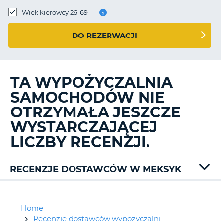
Wiek kierowcy 26-69
DO REZERWACJI
TA WYPOŻYCZALNIA
SAMOCHODÓW NIE
OTRZYMAŁA JESZCZE
WYSTARCZAJĄCEJ
LICZBY RECENZJI.
RECENZJE DOSTAWCÓW W MEKSYK
Alamo
Budget
Dollar
Home
Europcar
Recenzje dostawców wypożyczalni
D