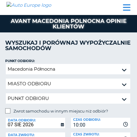
AUTO
WYNAJEM
WYNAJEM
WYPOŻYCZALNIA
PARTNERZY
POMOC
EUROPE
SAMOCHODÓW
SAMOCHODÓW
KAMPERÓW
AVANT MACEDONIA POLNOCNA OPINIE
WYPOŻYCZALNIA
KLIENTÓW
KAMPERÓW
PARTNERZY
WYSZUKAJ I PORÓWNAJ WYPOŻYCZALNIE
IE
SAMOCHODÓW
POMOC
JĄ
MOJE
PUNKT ODBIORU:
KONTO
Zwrot
samochodu
ZARZĄDZANIE
w
REZERWACJĄ
innym
POLSKA
miejscu
niż
odbiór?
Zwrot samochodu w innym miejscu niż odbiór?
PUNKT
CZAS ODBIORU:
ZWROTU:
DATA ODBIORU:
10:00
CZAS ZWROTU:
DATA ZWROTU: