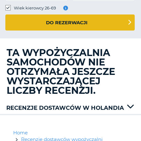
Wiek kierowcy 26-69
DO REZERWACJI
TA WYPOŻYCZALNIA
SAMOCHODÓW NIE
OTRZYMAŁA JESZCZE
WYSTARCZAJĄCEJ
LICZBY RECENZJI.
RECENZJE DOSTAWCÓW W HOLANDIA
Alamo
Avis
Budget
Home
Dollar
Recenzje dostawców wypożyczalni
D