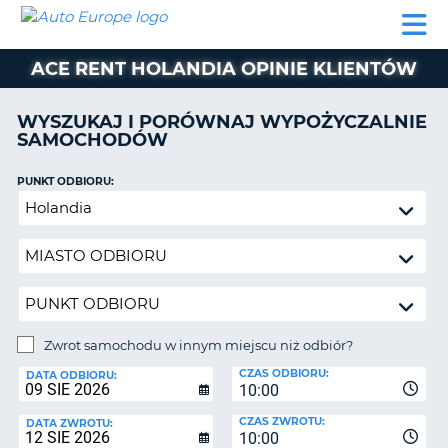
AUTO
WYNAJEM
WYNAJEM
WYPOŻYCZALNIA
PARTNERZY
POMOC
EUROPE
SAMOCHODÓW
SAMOCHODÓW
KAMPERÓW
ACE RENT HOLANDIA OPINIE KLIENTÓW
WYPOŻYCZALNIA
KAMPERÓW
WYSZUKAJ I PORÓWNAJ WYPOŻYCZALNIE
PARTNERZY
SAMOCHODÓW
IE
POMOC
JĄ
PUNKT ODBIORU:
MOJE
Zwrot
KONTO
samochodu
ZARZĄDZANIE
w
REZERWACJĄ
innym
miejscu
POLSKA
niż
odbiór?
Zwrot samochodu w innym miejscu niż odbiór?
PUNKT
CZAS ODBIORU:
ZWROTU:
DATA ODBIORU:
10:00
CZAS ZWROTU:
DATA ZWROTU:
10:00